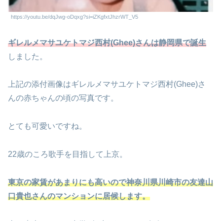
https://youtu.be/dqJwg-oDqxg?si=iZKgfxtJhzrWT_V5
ギレルメマサユケトマジ西村(Ghee)さんは静岡県で誕生
しました。
上記の添付画像はギレルメマサユケトマジ西村(Ghee)さ
んの赤ちゃんの頃の写真です。
とても可愛いですね。
22歳のころ歌手を目指して上京。
東京の家賃があまりにも高いので神奈川県川崎市の友達山
口貴也さんのマンションに居候します。