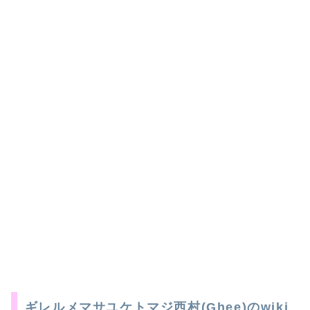
ギレルメマサユケトマジ西村(Ghee)のwiki