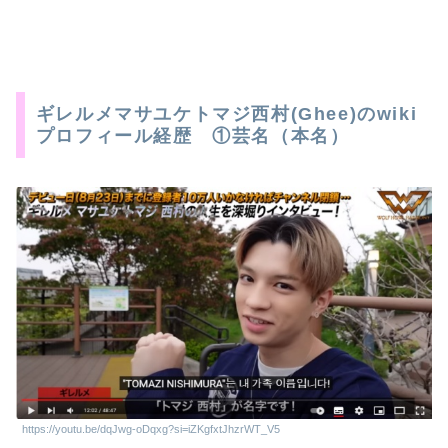
ギレルメマサユケトマジ西村(Ghee)のwiki
プロフィール経歴 ①芸名（本名）
https://youtu.be/dqJwg-oDqxg?si=iZKgfxtJhzrWT_V5