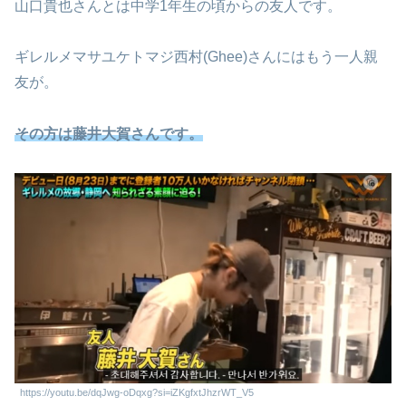
山口貴也さんとは中学1年生の頃からの友人です。
ギレルメマサユケトマジ西村(Ghee)さんにはもう一人親
友が。
その方は藤井大賀さんです。
https://youtu.be/dqJwg-oDqxg?si=iZKgfxtJhzrWT_V5