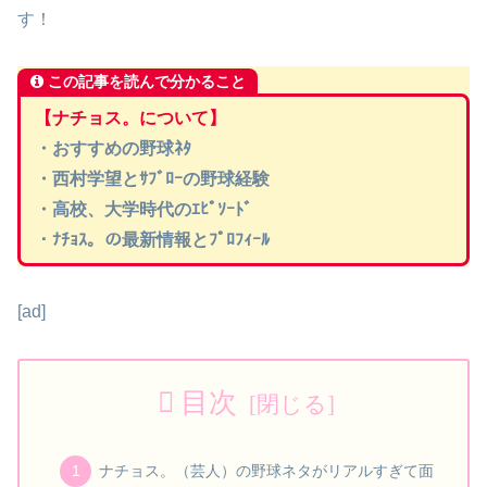
す！
この記事を読んで分かること
【ナチョス。について】
・おすすめの野球ﾈﾀ
・西村学望とｻﾌﾞﾛｰの野球経験
・高校、大学時代のｴﾋﾟｿｰﾄﾞ
・ﾅﾁｮｽ。の最新情報とﾌﾟﾛﾌｨｰﾙ
[ad]
目次
ナチョス。（芸人）の野球ネタがリアルすぎて面