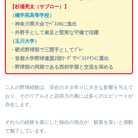
【杉浦亮太（サブロー）】
（橘学苑高等学校）
・神奈川県大会でﾍﾞｽﾄ8に進出
・外野手として俊足と堅実な守備で活躍
（玉川大学）
・硬式野球部で三塁手としてﾌﾟﾚｰ
・首都大学野球連盟2部ﾘｰｸﾞでﾍﾞｽﾄﾅｲﾝに選出
・野球部の同期である西村学望と交流を深める
二人の野球経験は、現在のネタ作りに大きな影響を与えて
おり、そのリアルさと説得力の裏には多くのエピソードが
存在します。
それらの経験を基にした独自の視点が、観客を笑いと感動
で魅了しています。