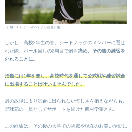
引用：X（旧：Twitter）より画像引用
しかし、高校2年生の春、シートノックのメンバーに選ば
れた際、ボール回しの2周目で肩を
痛め、その後の練習を
外れることに。
治癒には1年を要し、高校時代を通して公式戦や練習試合
に出場することは叶いませんでした。
肩の故障により試合に出られない悔しさを抱えながらも、
野球部の一員としてサポートを続けた西村学望さん。
この経験は、その後の大学での挑戦や現在のお笑い活動に