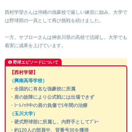
西村学望さんは沖縄の強豪校で厳しい練習に励み、大学で
は野球部の一員として再び挑戦を続けました。
一方、サブローさんは神奈川県の高校で活躍し、大学でも
着実に成果を上げています。
野球エピソードについて
【
西村学望
】
（興南高等学校）
・全国的に有名な強豪校に所属
・肩の故障により公式戦には出場できず
・ｼｰﾄﾉｯｸ中の肩の負傷で1年間の治療
（玉川大学）
・硬式野球部に所属し、内野手としてﾌﾟﾚｰ
・約120人の部員中、背番号30を獲得