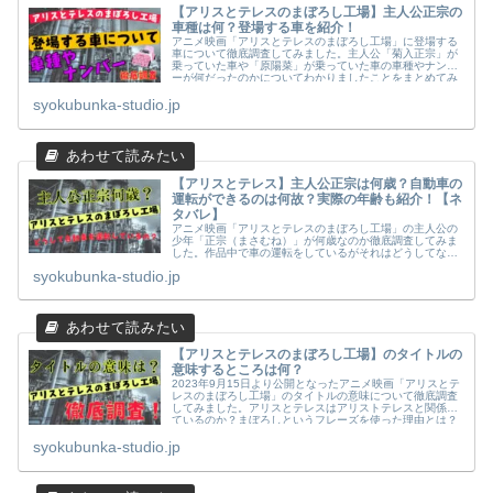
【アリスとテレスのまぼろし工場】主人公正宗の
車種は何？登場する車を紹介！
アニメ映画「アリスとテレスのまぼろし工場」に登場する
車について徹底調査してみました。主人公「菊入正宗」が
乗っていた車や「原陽菜」が乗っていた車の車種やナンバ
ーが何だったのかについてわかりましたことをまとめてみ
ましたのでご覧ください。
syokubunka-studio.jp
【アリスとテレス】主人公正宗は何歳？自動車の
運転ができるのは何故？実際の年齢も紹介！【ネ
タバレ】
アニメ映画「アリスとテレスのまぼろし工場」の主人公の
少年「正宗（まさむね）」が何歳なのか徹底調査してみま
した。作品中で車の運転をしているがそれはどうしてなの
か？また、実際の年齢についてもまとめてみましたのでご
syokubunka-studio.jp
覧ください。【ネタバレあり】
【アリスとテレスのまぼろし工場】のタイトルの
意味するところは何？
2023年9月15日より公開となったアニメ映画「アリスとテ
レスのまぼろし工場」のタイトルの意味について徹底調査
してみました。アリスとテレスはアリストテレスと関係し
ているのか？まぼろしというフレーズを使った理由とは？
これらについて紹介します。
syokubunka-studio.jp