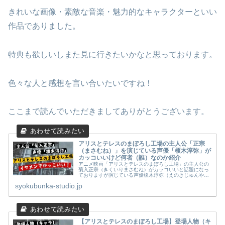
きれいな画像・素敵な音楽・魅力的なキャラクターといい
作品でありました。
特典も欲しいしまた見に行きたいかなと思っております。
色々な人と感想を言い合いたいですね！
ここまで読んでいただきましてありがとうございます。
アリスとテレスのまぼろし工場の主人公「正宗
（まさむね）」を演じている声優「榎木淳弥」が
カッコいいけど何者（誰）なのか紹介
アニメ映画「アリスとテレスのまぼろし工場」の主人公の
菊入正宗（きくいりまさむね）がカッコいいと話題になっ
ておりますが演じている声優榎木淳弥（えのきじゅんや）
もイケメンんです。そこでここではプロフィールや経歴、
syokubunka-studio.jp
代表作品についてまとめました。
【アリスとテレスのまぼろし工場】登場人物（キ