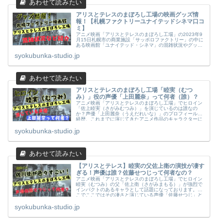
アリスとテレスのまぼろし工場の映画グッズ情
報！【札幌ファクトリーユナイテッドシネマ口コ
ミ】
アニメ映画「アリスとテレスのまぼろし工場」の2023年9
月15日札幌市の商業施設「サッポロファクトリー」の中に
ある映画館「ユナイテッド・シネマ」の混雑状況やグッズ
情報（パンフレット・入場特典）についてまとめてみまし
syokubunka-studio.jp
た。
アリスとテレスのまぼろし工場「睦実（むつ
み）」役の声優「上田麗奈」って何者（誰）？
アニメ映画「アリスとテレスのまぼろし工場」でヒロイン
「佐上睦実（さがみむつみ）」を演じているのは誰なの
か？声優「上田麗奈（うえだれいな）」のプロフィールや
経歴、これまでに演じてきたアニメ作品のキャラクターに
ついてまとめてみました。
syokubunka-studio.jp
【アリスとテレス】睦実の父佐上衛の演技が凄す
ぎる！声優は誰？佐藤せつじって何者なの？
アニメ映画「アリスとテレスのまぼろし工場」でヒロイン
睦実（むつみ）の父「佐上衛（さがみまもる）」が強烈で
インパクトのあるキャラとして話題になっております。そ
こでここではその凄さと演じている声優「佐藤せつじ」と
は何者（誰）なのか。調査してまとめてみましたのでご覧
syokubunka-studio.jp
ください。