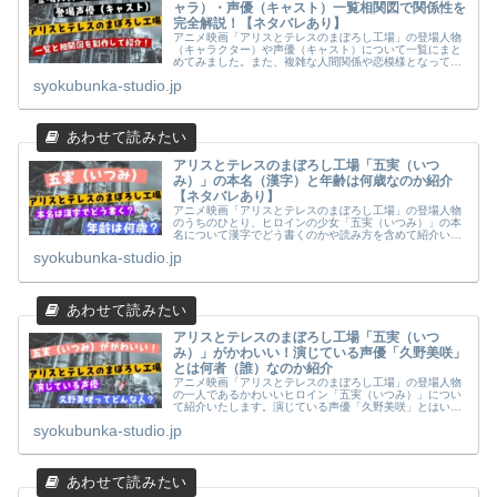
ャラ）・声優（キャスト）一覧相関図で関係性を
完全解説！【ネタバレあり】
アニメ映画「アリスとテレスのまぼろし工場」の登場人物
（キャラクター）や声優（キャスト）について一覧にまと
めてみました。また、複雑な人間関係や恋模様となってい
る同作品を相関図にまとめてみました。菊入家・佐上家・
syokubunka-studio.jp
正宗・睦実・五実の三人の関係や友人関係についてもまと
めました。
アリスとテレスのまぼろし工場「五実（いつ
み）」の本名（漢字）と年齢は何歳なのか紹介
【ネタバレあり】
アニメ映画「アリスとテレスのまぼろし工場」の登場人物
のうちのひとり、ヒロインの少女「五実（いつみ）」の本
名について漢字でどう書くのかや読み方を含めて紹介いた
します。また、年齢についても何歳なのかを徹底調査し考
syokubunka-studio.jp
察してみました【ネタバレ注意】
アリスとテレスのまぼろし工場「五実（いつ
み）」がかわいい！演じている声優「久野美咲」
とは何者（誰）なのか紹介
アニメ映画「アリスとテレスのまぼろし工場」の登場人物
の一人であるかわいいヒロイン「五実（いつみ）」につい
て紹介いたします。演じている声優「久野美咲」とはいっ
たい何者（誰）なのか？プロフィールや経歴、これまでに
syokubunka-studio.jp
出演した作品（代表作）についてまとめました